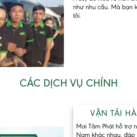
như nhu cầu. Mà bạn k
tôi.
CÁC DỊCH VỤ CHÍNH
VẬN TẢI H
Mai Tâm Phát hỗ trợ 
Nam khác nhau, đáp 