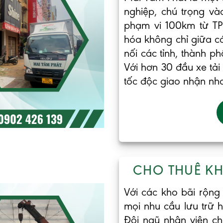
nghiệp, chú trọng và
phạm vi 100km từ T
hóa không chỉ giữa c
nối các tỉnh, thành p
Với hơn 30 đầu xe tả
tốc độc giao nhận nh
CHO THUÊ KH
Với các kho bãi rộng
mọi nhu cầu lưu trữ 
Đội ngũ nhân viên ch