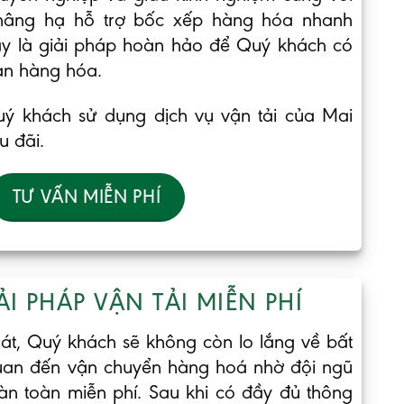
 nâng hạ hỗ trợ bốc xếp hàng hóa nhanh
ây là giải pháp hoàn hảo để Quý khách có
ản hàng hóa.
uý khách sử dụng dịch vụ vận tải của Mai
u đãi.
TƯ VẤN MIỄN PHÍ
ẢI PHÁP VẬN TẢI MIỄN PHÍ
t, Quý khách sẽ không còn lo lắng về bất
quan đến vận chuyển hàng hoá nhờ đội ngũ
àn toàn miễn phí. Sau khi có đầy đủ thông