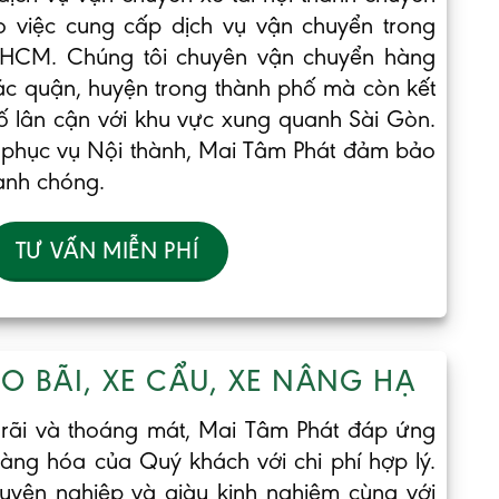
o việc cung cấp dịch vụ vận chuyển trong
PHCM. Chúng tôi chuyên vận chuyển hàng
ác quận, huyện trong thành phố mà còn kết
hố lân cận với khu vực xung quanh Sài Gòn.
i phục vụ Nội thành, Mai Tâm Phát đảm bảo
anh chóng.
TƯ VẤN MIỄN PHÍ
O BÃI, XE CẨU, XE NÂNG HẠ
 rãi và thoáng mát, Mai Tâm Phát đáp ứng
hàng hóa của Quý khách với chi phí hợp lý.
uyên nghiệp và giàu kinh nghiệm cùng với