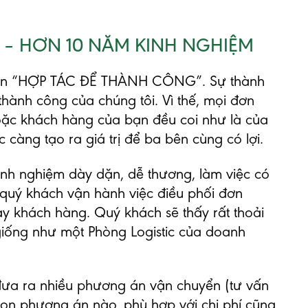
T – HƠN 10 NĂM KINH NGHIỆM
gan “HỢP TÁC ĐỂ THÀNH CÔNG”. Sự thành
thành công của chúng tôi. Vì thế, mọi đơn
oặc khách hàng của bạn đều coi như là của
 càng tạo ra giá trị để ba bên cùng có lợi.
inh nghiệm dày dặn, dễ thương, làm việc có
 quý khách vận hành việc điều phối đơn
tay khách hàng. Quý khách sẽ thấy rất thoải
giống như một Phòng Logistic của doanh
đưa ra nhiều phương án vận chuyển (tư vấn
họn phương án nào, phù hợp với chi phí cũng