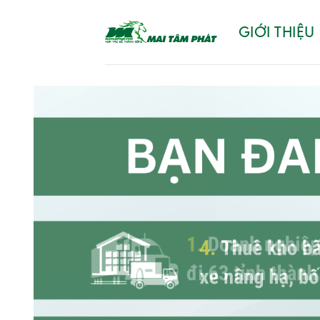
Chuyển
GIỚI THIỆU
đến
nội
dung